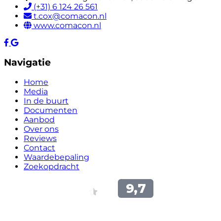
(+31) 6 124 26 561
t.cox@comacon.nl
www.comacon.nl
Navigatie
Home
Media
In de buurt
Documenten
Aanbod
Over ons
Reviews
Contact
Waardebepaling
Zoekopdracht